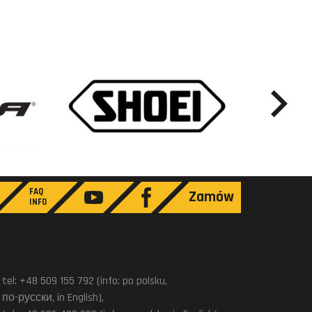
FAQ
Zamów
INFO
tel: +48 509 155 792 (info: po polsku,
по-русски, in English),