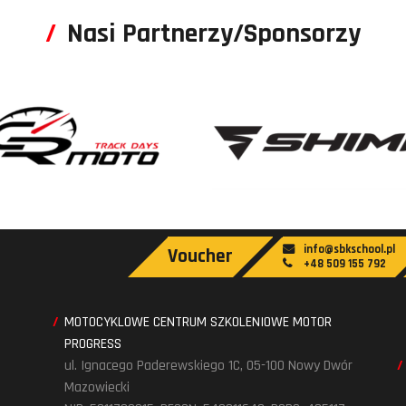
Nasi Partnerzy/Sponsorzy
info@sbkschool.pl
Voucher
+48 509 155 792
MOTOCYKLOWE CENTRUM SZKOLENIOWE MOTOR
PROGRESS
ul. Ignacego Paderewskiego 1C, 05-100 Nowy Dwór
Mazowiecki