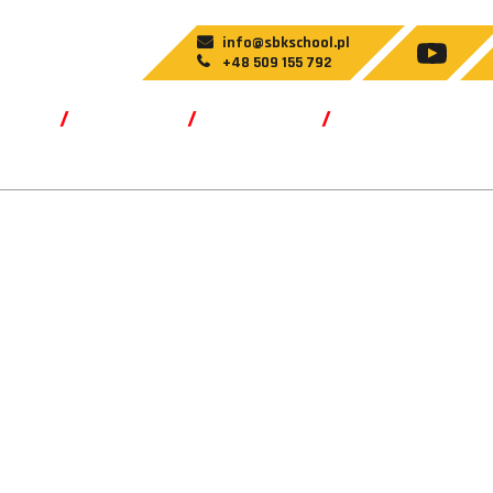
info@sbkschool.pl
+48 509 155 792
ści
O nas
Teorie
Terminy i ce
lski, Autor w serwisie California Su
School