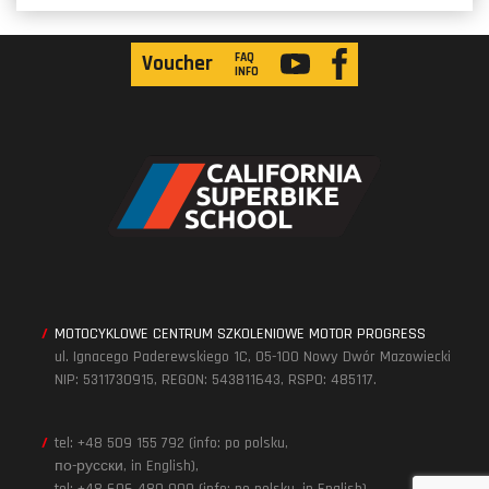
FAQ
Voucher
INFO
MOTOCYKLOWE CENTRUM SZKOLENIOWE MOTOR PROGRESS
ul. Ignacego Paderewskiego 1C, 05-100 Nowy Dwór Mazowiecki
NIP: 5311730915, REGON: 543811643, RSPO: 485117.
tel: +48 509 155 792 (info: po polsku,
по-русски, in English),
tel: +48 606 480 900 (info: po polsku, in English)