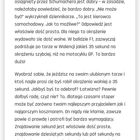
osiągnięty przez Schumachera jest dobry – w zasadzie,
należałoby powiedzieć, że bardzo dobry. „Nie może
być!” wykrzyknęli dziennikarze. „To jest kierowca
samochodowy. Jak to możliwe?” Odpowiedź jest
właściwie dość prosta. Dla niego to okrążenie
wydawało się dość wolne. W bolidzie F1, zazwyczaj
podróżuje po torze w Walencji jakieś 35 sekund na
okrążeniu szybciej, niż na motocyklu GP. To bardzo
dużo!
Wyobraź sobie, że jeździsz na swoim ulubionym torze i
ktoś nagle prosi cię byś robił okrążenia wolniej o 35
sekund. Jakbyś byś to odebrał? Łatwizna? Pewnie
dałbyś radę, czyż nie? To, dlatego czasami stoper
może być zarówno twoim najlepszym przyjacielem jak i
najgorszym koszmarem. On nigdy nie kłamie, zawsze
powie ci prawdę i potrafi być bardzo wymagający.
Znajdowanie sekund jest właściwie dość proste,
znajdowanie dziesiątych sekundy lub pół sekundy na