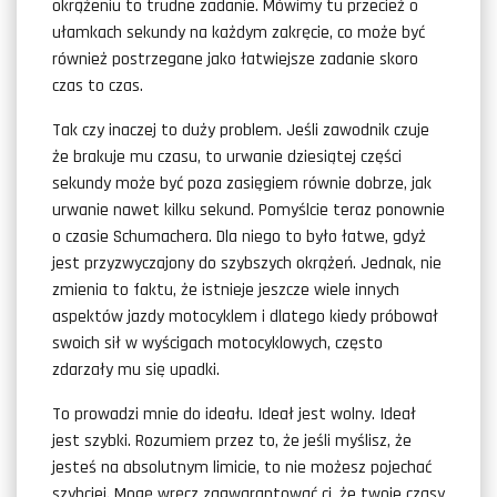
okrążeniu to trudne zadanie. Mówimy tu przecież o
ułamkach sekundy na każdym zakręcie, co może być
również postrzegane jako łatwiejsze zadanie skoro
czas to czas.
Tak czy inaczej to duży problem. Jeśli zawodnik czuje
że brakuje mu czasu, to urwanie dziesiątej części
sekundy może być poza zasięgiem równie dobrze, jak
urwanie nawet kilku sekund. Pomyślcie teraz ponownie
o czasie Schumachera. Dla niego to było łatwe, gdyż
jest przyzwyczajony do szybszych okrążeń. Jednak, nie
zmienia to faktu, że istnieje jeszcze wiele innych
aspektów jazdy motocyklem i dlatego kiedy próbował
swoich sił w wyścigach motocyklowych, często
zdarzały mu się upadki.
To prowadzi mnie do ideału. Ideał jest wolny. Ideał
jest szybki. Rozumiem przez to, że jeśli myślisz, że
jesteś na absolutnym limicie, to nie możesz pojechać
szybciej. Mogę wręcz zagwarantować ci, że twoje czasy