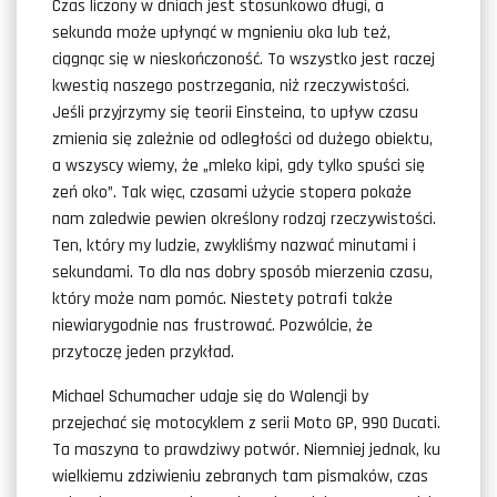
Czas liczony w dniach jest stosunkowo długi, a
sekunda może upłynąć w mgnieniu oka lub też,
ciągnąc się w nieskończoność. To wszystko jest raczej
kwestią naszego postrzegania, niż rzeczywistości.
Jeśli przyjrzymy się teorii Einsteina, to upływ czasu
zmienia się zależnie od odległości od dużego obiektu,
a wszyscy wiemy, że „mleko kipi, gdy tylko spuści się
zeń oko”. Tak więc, czasami użycie stopera pokaże
nam zaledwie pewien określony rodzaj rzeczywistości.
Ten, który my ludzie, zwykliśmy nazwać minutami i
sekundami. To dla nas dobry sposób mierzenia czasu,
który może nam pomóc. Niestety potrafi także
niewiarygodnie nas frustrować. Pozwólcie, że
przytoczę jeden przykład.
Michael Schumacher udaje się do Walencji by
przejechać się motocyklem z serii Moto GP, 990 Ducati.
Ta maszyna to prawdziwy potwór. Niemniej jednak, ku
wielkiemu zdziwieniu zebranych tam pismaków, czas