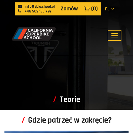
info@sbkschool.pl
Zamów
(
0
)
PL
+48 509 155 792
Teorie
Gdzie patrzeć w zakręcie?