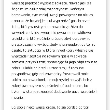
większą prędkość wyjścia z zakrętu. Nawet jeśli się
ścigasz, im delikatniej rozpoczynasz i kończysz
hamowanie, tym mniej uwagi poświęcasz na nie, co
oznacza że łatwiej jest Ci wyprzedzić gościa przed
Tobą, który w ostrym hamowaniu zjeżdża do
wewnętrznej, bez zwracania uwagi na prawidłową
trajektorię, który później próbuje zbyt agresywnie
przyspieszać na wyjściu. Jedyny przypadek gdy to nie
działa, to sytuacja, w której rywal który właśnie Cię
wyprzedził zostaje na równym gazie w zakręcie
zamiast przyspieszać, sprawiając że jego błąd zmusza
także i Ciebie do błędu. Straciłem już rachubę
przypadków, gdy inni zawodnicy frustrowali mnie
takimi zachowaniami, ale najczęściej na wyjściach z
zakrętów mogłem się uśmiechać pod nosem, bo
byłem w stanie rozpocząć dodawanie gazu wcześniej i
mocniej.
Daj sobie nieco więcej czasu, to się bardzo opłaci!