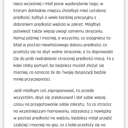
nieco wcześniej i miał jasne wyobrażenie tego, w
którym dokładnie miejscu chciałbyś mieć ustaloną
prędkość, byłbyś o wiele bardziej precyzyjny z
dobraniem prędkości wejścia w zakręt. Mógłbyś
poświecić także więcej uwagi samemu skręcaniu.
Hamuj później i mocniej, a wszystko, co osiągniesz to
błąd w postaci niewłaściwego doboru prędkości, co
przełoży się na zbyt wolne skręcanie, a to doprowadzi
Cię do prób nadrabiania straconej prędkości mocą. To z
kolei słaby pomysł, bo będziesz musiał złożyć się
mocniej, co oznacza że do Twojej dyspozycji będzie
mniej przyczepności.
Jeśli miałbym coś zaproponować, to przede
wszystkim, abyś się zrelaksował i dał sobie więcej
czasu na przygotowanie sobie zakrętu. To co stracisz
na wcześniejszym hamowaniu, odzyskasz z nawiązką
w postaci prędkości na wejściu, będziesz mógł przejść
szybciej i mocniej na gaz, co z kolei przełoży się na