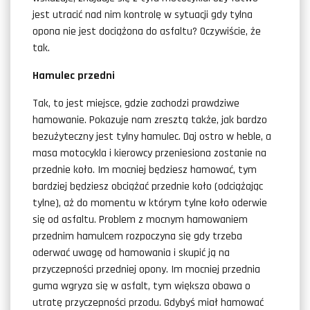
jest utracić nad nim kontrolę w sytuacji gdy tylna
opona nie jest dociążona do asfaltu? Oczywiście, że
tak.
Hamulec przedni
Tak, to jest miejsce, gdzie zachodzi prawdziwe
hamowanie. Pokazuje nam zresztą także, jak bardzo
bezużyteczny jest tylny hamulec. Daj ostro w heble, a
masa motocykla i kierowcy przeniesiona zostanie na
przednie koło. Im mocniej będziesz hamować, tym
bardziej będziesz obciążać przednie koło (odciążając
tylne), aż do momentu w którym tylne koło oderwie
się od asfaltu. Problem z mocnym hamowaniem
przednim hamulcem rozpoczyna się gdy trzeba
oderwać uwagę od hamowania i skupić ją na
przyczepności przedniej opony. Im mocniej przednia
guma wgryza się w asfalt, tym większa obawa o
utratę przyczepności przodu. Gdybyś miał hamować