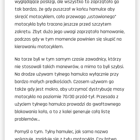
wyglądające poślizgi, ale wszystko to zaprzątało go
tak bardzo, że gdy puszczał w końcu hamulce aby
skręcić motocyklem, cała przewaga „ustawionego”
motocykla była tracona jeszcze przed szczytem
zakrętu. Zbyt dużo jego uwagi zaprzątało hamowanie,
podczas gdy w tym momencie powinien się skupić na
kierowaniu motocyklem.
Na torze byli w tym samym czasie zawodnicy, którzy
nie stosowali takich manewrów, a mimo to byli szybsi.
Na drodze używam tylnego hamulca wyłącznie przy
bardzo małych prędkościach. Czasem używam go
także gdy jest mokro, aby utrzymać dystrybucję masy
motocykla na poziomie 70/30 przód-tył. Przesada z
użyciem tylnego hamulca prowadzi do gwałtownego
blokowania koła, a to z kolei generuje całą listę
problemów…
Pomyśl o tym. Tylny hamulec, jak sama nazwa
wskazuje, znajduje się z tyłu motocykla. Czy łatwo