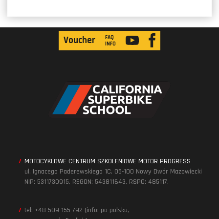
FAQ
Voucher
INFO
MOTOCYKLOWE CENTRUM SZKOLENIOWE MOTOR PROGRESS
ul. Ignacego Paderewskiego 1C, 05-100 Nowy Dwór Mazowiecki
NIP: 5311730915, REGON: 543811643, RSPO: 485117.
tel: +48 509 155 792 (info: po polsku,