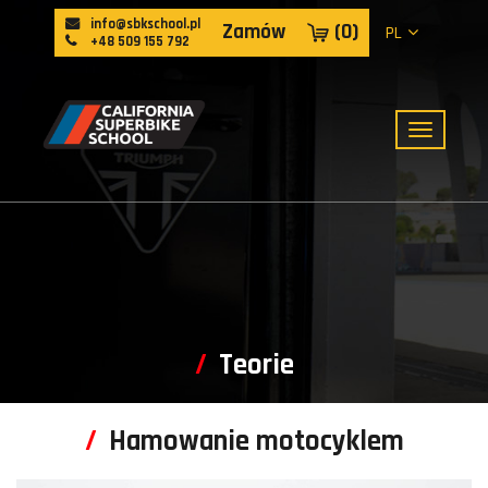
info@sbkschool.pl
Zamów
(
0
)
PL
+48 509 155 792
Teorie
Hamowanie motocyklem