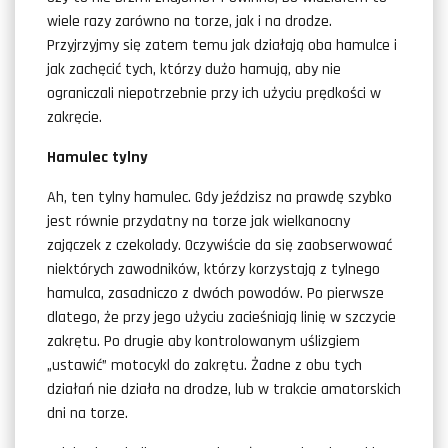
wiele razy zarówno na torze, jak i na drodze.
Przyjrzyjmy się zatem temu jak działają oba hamulce i
jak zachęcić tych, którzy dużo hamują, aby nie
ograniczali niepotrzebnie przy ich użyciu prędkości w
zakręcie.
Hamulec tylny
Ah, ten tylny hamulec. Gdy jeździsz na prawdę szybko
jest równie przydatny na torze jak wielkanocny
zajączek z czekolady. Oczywiście da się zaobserwować
niektórych zawodników, którzy korzystają z tylnego
hamulca, zasadniczo z dwóch powodów. Po pierwsze
dlatego, że przy jego użyciu zacieśniają linię w szczycie
zakrętu. Po drugie aby kontrolowanym uślizgiem
„ustawić” motocykl do zakrętu. Żadne z obu tych
działań nie działa na drodze, lub w trakcie amatorskich
dni na torze.