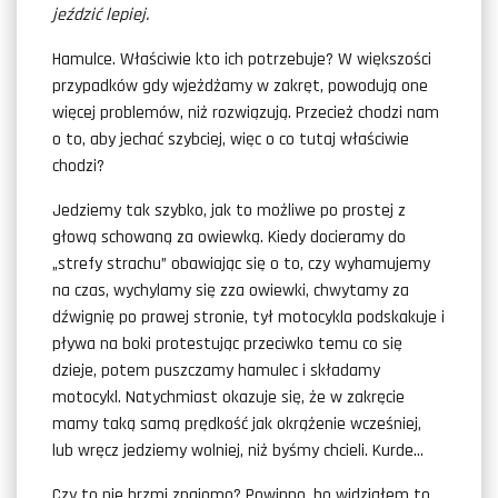
jeździć lepiej.
Hamulce. Właściwie kto ich potrzebuje? W większości
przypadków gdy wjeżdżamy w zakręt, powodują one
więcej problemów, niż rozwiązują. Przecież chodzi nam
o to, aby jechać szybciej, więc o co tutaj właściwie
chodzi?
Jedziemy tak szybko, jak to możliwe po prostej z
głową schowaną za owiewką. Kiedy docieramy do
„strefy strachu” obawiając się o to, czy wyhamujemy
na czas, wychylamy się zza owiewki, chwytamy za
dźwignię po prawej stronie, tył motocykla podskakuje i
pływa na boki protestując przeciwko temu co się
dzieje, potem puszczamy hamulec i składamy
motocykl. Natychmiast okazuje się, że w zakręcie
mamy taką samą prędkość jak okrążenie wcześniej,
lub wręcz jedziemy wolniej, niż byśmy chcieli. Kurde…
Czy to nie brzmi znajomo? Powinno, bo widziałem to