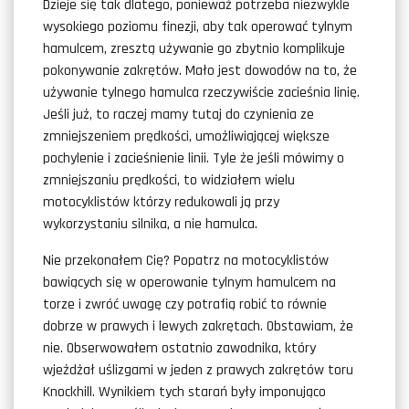
Dzieje się tak dlatego, ponieważ potrzeba niezwykle
wysokiego poziomu finezji, aby tak operować tylnym
hamulcem, zresztą używanie go zbytnio komplikuje
pokonywanie zakrętów. Mało jest dowodów na to, że
używanie tylnego hamulca rzeczywiście zacieśnia linię.
Jeśli już, to raczej mamy tutaj do czynienia ze
zmniejszeniem prędkości, umożliwiającej większe
pochylenie i zacieśnienie linii. Tyle że jeśli mówimy o
zmniejszaniu prędkości, to widziałem wielu
motocyklistów którzy redukowali ją przy
wykorzystaniu silnika, a nie hamulca.
Nie przekonałem Cię? Popatrz na motocyklistów
bawiących się w operowanie tylnym hamulcem na
torze i zwróć uwagę czy potrafią robić to równie
dobrze w prawych i lewych zakrętach. Obstawiam, że
nie. Obserwowałem ostatnio zawodnika, który
wjeżdżał uślizgami w jeden z prawych zakrętów toru
Knockhill. Wynikiem tych starań były imponująco