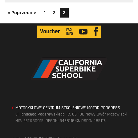
Więcej >>
« Poprzednie
1
2
3
FAQ
Voucher
INFO
MOTOCYKLOWE CENTRUM SZKOLENIOWE MOTOR PROGRESS
ul. Ignacego Paderewskiego 1C, 05-100 Nowy Dwór Mazowiecki
NIP: 5311730915, REGON: 543811643, RSPO: 485117.