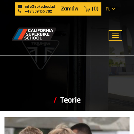
info@sbkschool.pl
Zamów
(
0
)
PL
+48 509 155 792
Teorie